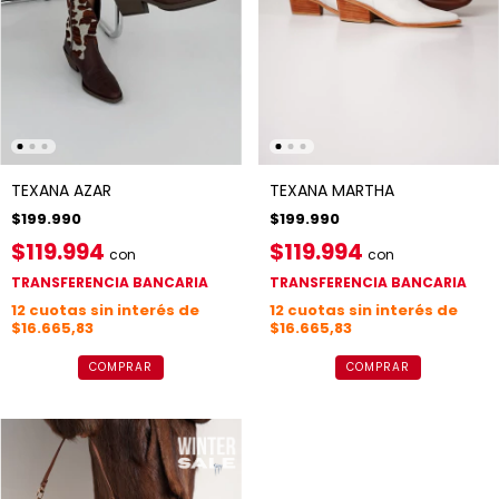
TEXANA MARTHA
TEXANA AZAR
$199.990
$199.990
$119.994
$119.994
con
con
TRANSFERENCIA BANCARIA
TRANSFERENCIA BANCARIA
12
cuotas sin interés de
12
cuotas sin interés de
$16.665,83
$16.665,83
COMPRAR
COMPRAR