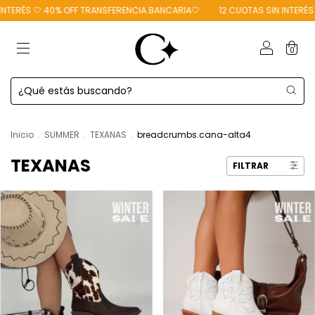
NTERÉS 🤍 40% OFF TRANSFERENCIA BANCARIA🤍
12 CUOTAS SIN INTERÉS 
0
Inicio
.
SUMMER
.
TEXANAS
.
breadcrumbs.cana-alta4
TEXANAS
FILTRAR