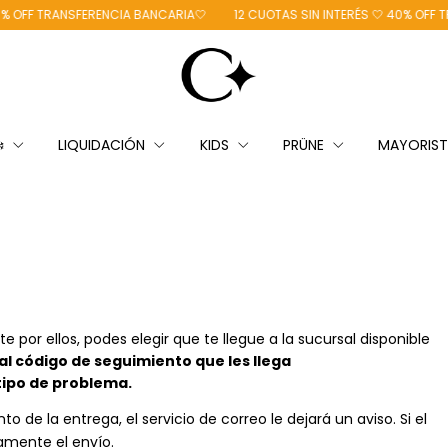
FF TRANSFERENCIA BANCARIA🤍
12 CUOTAS SIN INTERÉS 🤍 40% OFF TRAN
❄️
LIQUIDACIÓN
KIDS
PRÜNE
MAYORIS
 por ellos, podes elegir que te llegue a la sucursal disponible
l código de seguimiento que les llega
ipo de problema.
 de la entrega, el servicio de correo le dejará un aviso. Si el
amente el envío.