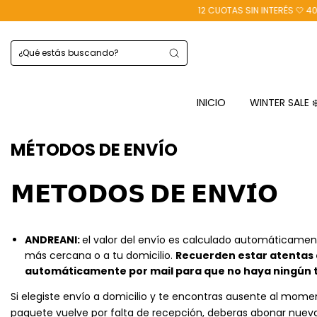
12 CUOTAS SIN INTERÉS 🤍 40% O
INICIO
WINTER SALE 
MÉTODOS DE ENVÍO
𝗠𝗘𝗧𝗢𝗗𝗢𝗦 𝗗𝗘 𝗘𝗡𝗩𝗜́𝗢
ANDREANI:
el valor del envío es calculado automáticamente
más cercana o a tu domicilio.
Recuerden estar atentas a
automáticamente por mail para que no haya ningún t
Si elegiste envío a domicilio y te encontras ausente al momento
paquete vuelve por falta de recepción, deberas abonar nuev