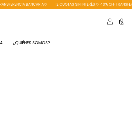
SFERENCIA BANCARIA🤍
12 CUOTAS SIN INTERÉS 🤍 40% OFF TRANSFEREN
0
TA
¿QUIÉNES SOMOS?