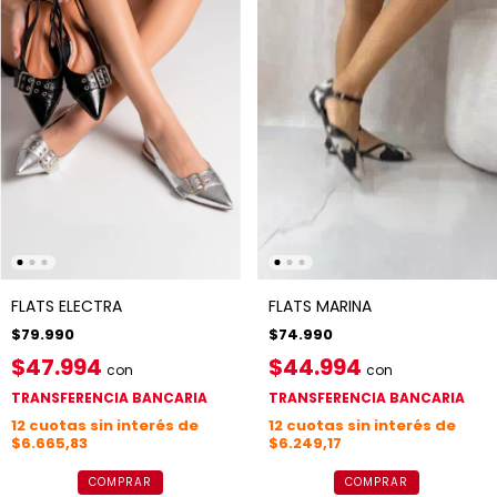
FLATS MARINA
FLATS ELECTRA
$74.990
$79.990
$44.994
$47.994
con
con
TRANSFERENCIA BANCARIA
TRANSFERENCIA BANCARIA
12
cuotas sin interés de
12
cuotas sin interés de
$6.249,17
$6.665,83
COMPRAR
COMPRAR