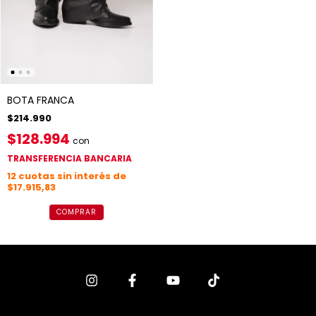
BOTA FRANCA
$214.990
$128.994
con
TRANSFERENCIA BANCARIA
12
cuotas sin interés de
$17.915,83
COMPRAR