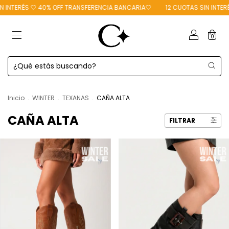
ERÉS 🤍 40% OFF TRANSFERENCIA BANCARIA🤍
12 CUOTAS SIN INTERÉS 🤍
0
Inicio
.
WINTER
.
TEXANAS
.
CAÑA ALTA
CAÑA ALTA
FILTRAR