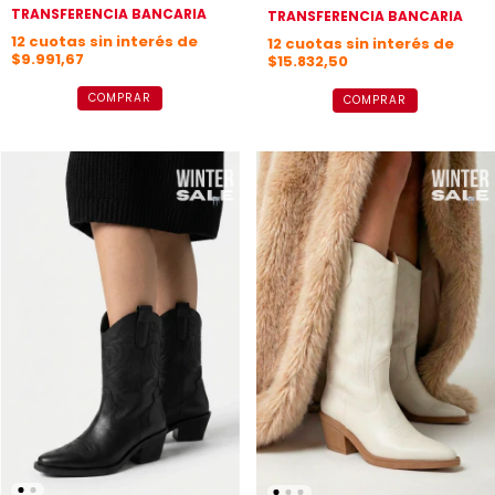
TRANSFERENCIA BANCARIA
TRANSFERENCIA BANCARIA
12
cuotas sin interés de
12
cuotas sin interés de
$9.991,67
$15.832,50
COMPRAR
COMPRAR