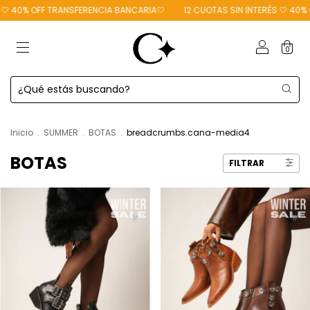
🤍 40% OFF TRANSFERENCIA BANCARIA🤍
12 CUOTAS SIN INTERÉS 🤍 40% 
0
Inicio
.
SUMMER
.
BOTAS
.
breadcrumbs.cana-media4
BOTAS
FILTRAR