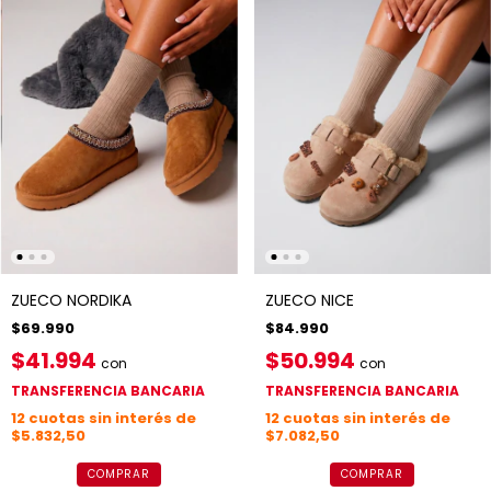
ZUECO NORDIKA
ZUECO NICE
$69.990
$84.990
$41.994
$50.994
con
con
TRANSFERENCIA BANCARIA
TRANSFERENCIA BANCARIA
12
cuotas sin interés de
12
cuotas sin interés de
$5.832,50
$7.082,50
COMPRAR
COMPRAR