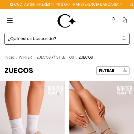
CUOTAS SIN INTERÉS 🤍 40% OFF TRANSFERENCIA BANCARIA🤍
12 CUOTAS 
0
Inicio
.
WINTER
.
ZUECOS // STILETTOS
.
ZUECOS
ZUECOS
FILTRAR