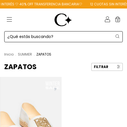
 INTERÉS 🤍 40% OFF TRANSFERENCIA BANCARIA🤍
12 CUOTAS SIN INTERÉ
0
Inicio
.
SUMMER
.
ZAPATOS
ZAPATOS
FILTRAR