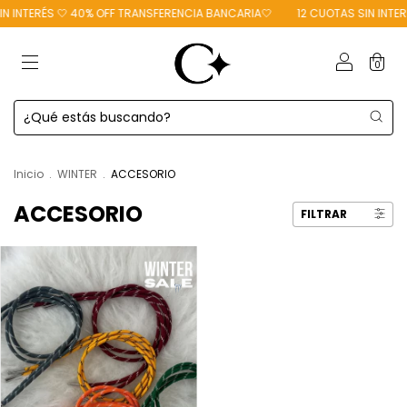
 INTERÉS 🤍 40% OFF TRANSFERENCIA BANCARIA🤍
12 CUOTAS SIN INTERÉ
0
Inicio
.
WINTER
.
ACCESORIO
ACCESORIO
FILTRAR