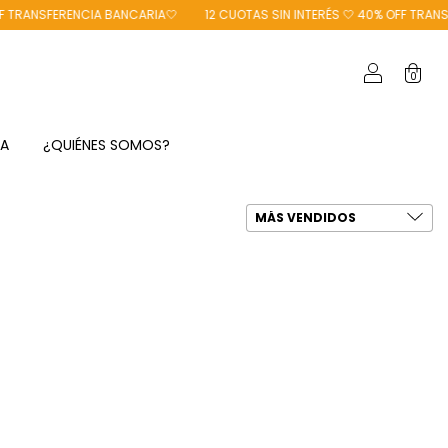
RANSFERENCIA BANCARIA🤍
12 CUOTAS SIN INTERÉS 🤍 40% OFF TRANSFER
0
TA
¿QUIÉNES SOMOS?