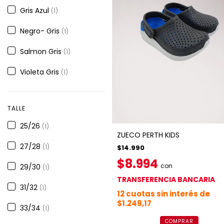
Gris Azul
(1)
Negro- Gris
(1)
Salmon Gris
(1)
Violeta Gris
(1)
TALLE
25/26
(1)
ZUECO PERTH KIDS
27/28
(1)
$14.990
$8.994
con
29/30
(1)
TRANSFERENCIA BANCARIA
31/32
(1)
12
cuotas sin interés de
$1.249,17
33/34
(1)
COMPRAR