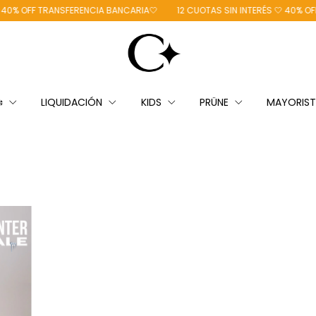
% OFF TRANSFERENCIA BANCARIA🤍
12 CUOTAS SIN INTERÉS 🤍 40% OFF T
❄️
LIQUIDACIÓN
KIDS
PRÜNE
MAYORIS