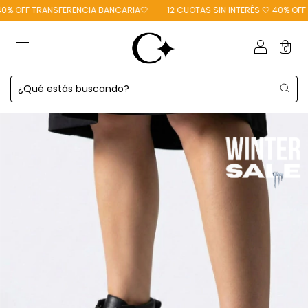
% OFF TRANSFERENCIA BANCARIA🤍
12 CUOTAS SIN INTERÉS 🤍 40% OFF T
0