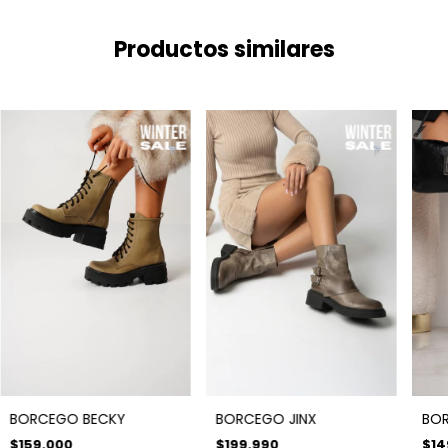
Productos similares
BORCEGO BECKY
BORCEGO JINX
BOR
$159.000
$199.990
$14