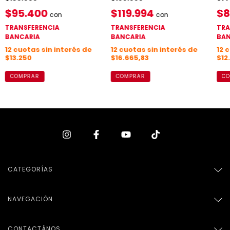
$95.400
$119.994
$8
con
con
TRANSFERENCIA
TRANSFERENCIA
TRA
BANCARIA
BANCARIA
BAN
12
cuotas sin interés de
12
cuotas sin interés de
12
c
$13.250
$16.665,83
$12
COMPRAR
COMPRAR
CO
CATEGORÍAS
NAVEGACIÓN
CONTACTÁNOS