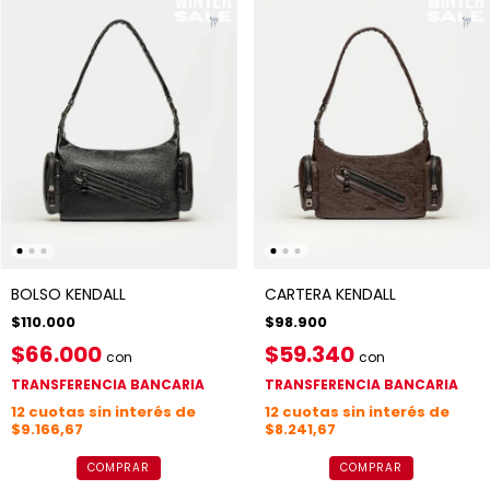
BOLSO KENDALL
CARTERA KENDALL
$110.000
$98.900
$66.000
$59.340
con
con
TRANSFERENCIA BANCARIA
TRANSFERENCIA BANCARIA
12
cuotas sin interés de
12
cuotas sin interés de
$9.166,67
$8.241,67
COMPRAR
COMPRAR