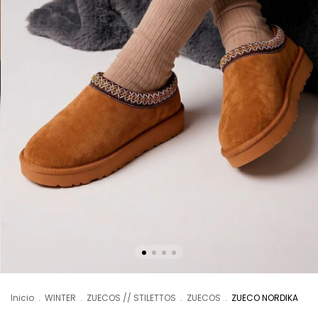
Inicio
.
WINTER
.
ZUECOS // STILETTOS
.
ZUECOS
.
ZUECO NORDIKA