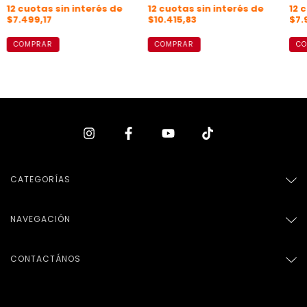
12
c
12
cuotas sin interés de
12
cuotas sin interés de
$7.
$7.499,17
$10.415,83
CO
COMPRAR
COMPRAR
CATEGORÍAS
NAVEGACIÓN
CONTACTÁNOS