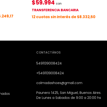
$59.994
con
TRANSFERENCIA BANCARIA
.249,17
12
cuotas sin interés de
$8.332,50
CONTACTÁNOS
5491139008424
+5491139008424
colmadashoes@gmail.com
Paunero 1425, San Miguel, Buenos Aires.
imados
De Lunes a Sabados de 9:00 a 20:00 hs