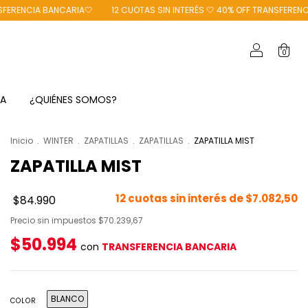
IA🤍
12 CUOTAS SIN INTERÉS 🤍 40% OFF TRANSFERENCIA BANCARIA🤍
0
TA
¿QUIÉNES SOMOS?
Inicio
.
WINTER
.
ZAPATILLAS
.
ZAPATILLAS
.
ZAPATILLA MIST
ZAPATILLA MIST
12
cuotas sin interés de
$7.082,50
$84.990
Precio sin impuestos
$70.239,67
$50.994
con
TRANSFERENCIA BANCARIA
BLANCO
COLOR