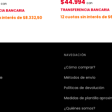
$44.994
4
con
con
TRANSFERENCIA BANCARIA
IA BANCARIA
12
cuotas sin interés de
$6
n interés de
$8.332,50
NAVEGACIÓN
¿Cómo comprar?
❄️
Métodos de envío
Políticas de devolución
Medidas de plantilla aprox
¿Quiénes somos?