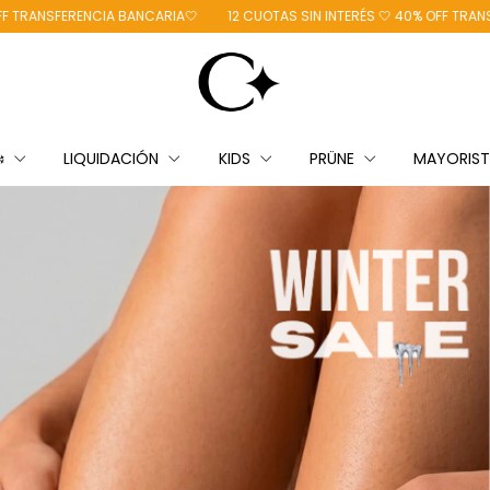
 BANCARIA🤍
12 CUOTAS SIN INTERÉS 🤍 40% OFF TRANSFERENCIA BANCAR
❄️
LIQUIDACIÓN
KIDS
PRÜNE
MAYORIS