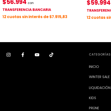
$56.994
$59.99
con
TRANSFERENCIA BANCARIA
TRANSFERENC
12
cuotas sin interés de
$7.915,83
12
cuotas si
CATEGORÍAS
INICIO
WINTER SALE 
LIQUIDACIÓN
KIDS
PRÜNE